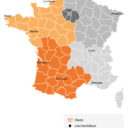
Le Havre
Paris
Strasbourg
Brest
Nantes
Lyon
Bordeaux
Toulouse
Marseille
Stade
Lieu touristique