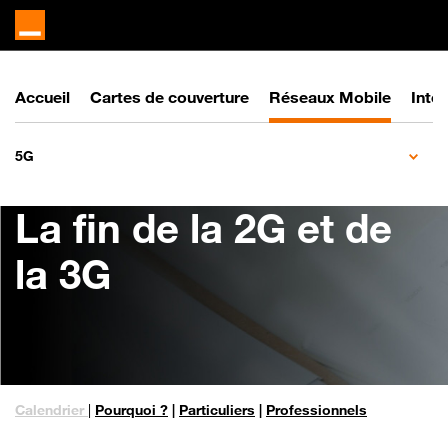
Accueil
Cartes de couverture
Réseaux Mobile
Inter
5G
La
fin de la 2G et de
la 3G
Calendrier
|
Pourquoi ?
|
Particuliers
|
Professionnels