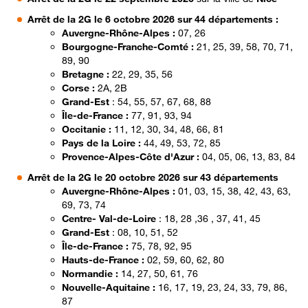
Arrêt de la 2G le 6 octobre 2026 sur
44 départements :
Auvergne-Rhône-Alpes :
07, 26
Bourgogne-Franche-Comté :
21, 25, 39, 58, 70, 71,
89, 90
Bretagne :
22, 29, 35, 56
Corse :
2A, 2B
Grand-Est
: 54, 55, 57, 67, 68, 88
Île-de-France :
77, 91, 93, 94
Occitanie :
11, 12, 30, 34, 48, 66, 81
Pays de la Loire :
44, 49, 53, 72, 85
Provence-Alpes-Côte d'Azur :
04, 05, 06, 13, 83, 84
Arrêt de la 2G le 20 octobre 2026 sur 43 départements
Auvergne-Rhône-Alpes :
01, 03, 15, 38, 42, 43, 63,
69, 73, 74
Centre- Val-de-Loire
: 18, 28 ,36 , 37, 41, 45
Grand-Est
: 08, 10, 51, 52
Île-de-France :
75, 78, 92, 95
Hauts-de-France :
02, 59, 60, 62, 80
Normandie :
14, 27, 50, 61, 76
Nouvelle-Aquitaine :
16, 17, 19, 23, 24, 33, 79, 86,
87